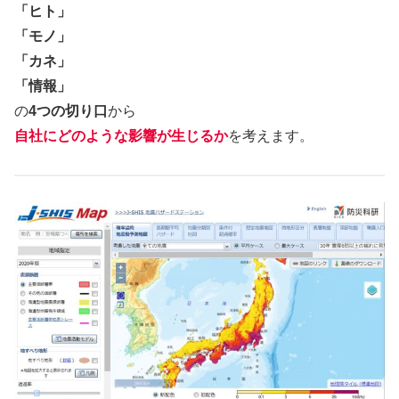
「ヒト」
「モノ」
「カネ」
「情報」
の
4つの切り口
から
自社にどのような影響が生じるか
を考えます。